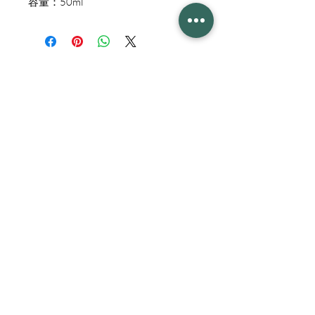
容量：50ml
營業時間
星期一至五 12:00 nn - 9:00 pm
​星期六 10:00 am - 7:00 pm
星期日 Day Off
公眾假期 10:00 am - 6:00 pm
聯絡我們
電話
2662 9668
現有客戶查詢專線
9602 7550
(Whatsapp)
新客戶查詢專線
9609 9440
(Whatsapp)
地址 香港元朗青山公路－元
朗段102-108號中銀元朗商業中心9樓
©2025 All rights reserved by Fitnet Life