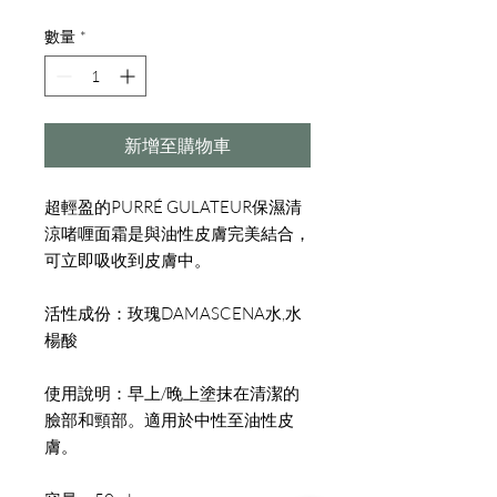
格
數量
*
新增至購物車
超輕盈的PURRÉ GULATEUR保濕清
涼啫喱面霜是與油性皮膚完美結合，
可立即吸收到皮膚中。
活性成份：玫瑰DAMASCENA水,水
楊酸
使用說明：早上/晚上塗抹在清潔的
臉部和頸部。適用於中性至油性皮
膚。