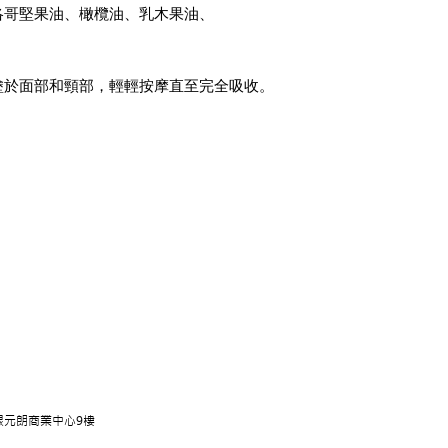
洛哥堅果油、橄欖油、乳木果油、
塗於面部和頸部，輕輕按摩直至完全吸收。
朗商業中心9樓