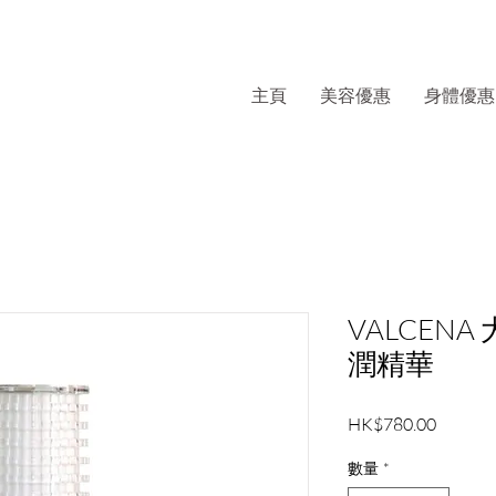
主頁
美容優惠
身體優惠
VALCEN
潤精華
價
HK$780.00
格
數量
*