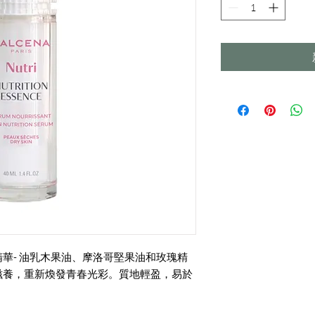
華- 油乳木果油、摩洛哥堅果油和玫瑰精
滋養，重新煥發青春光彩。質地輕盈，易於