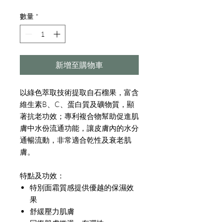
格
數量
*
新增至購物車
以綠色萃取技術提取自石榴果，富含
維生素B、C、蛋白質及礦物質，顯
著抗老功效；專利複合物幫助促進肌
膚中水份流通功能，讓皮膚內的水分
通暢流動，非常適合乾性及衰老肌
膚。
特點及功效：
特別面霜質感提供優越的保濕效
果
舒緩壓力肌膚