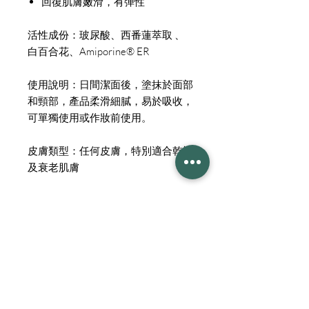
回復肌膚嫩滑，有彈性
活性成份：玻尿酸、西番蓮萃取 、
白百合花、Amiporine® ER
使用說明：日間潔面後，塗抹於面部
和頸部，產品柔滑細膩，易於吸收，
可單獨使用或作妝前使用。
皮膚類型：任何皮膚，特別適合乾性
及衰老肌膚
容量：50毫升
營業時間
星期一至五 12:00 nn - 9:00 pm
​星期六 10:00 am - 7:00 pm
星期日 Day Off