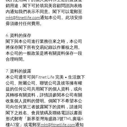
銷用途，閣下可於填寫美容顧問諮詢表格
內通知我們表示不同意。閣下可以電郵至
mkt@fitnetlife.com
通知本公司。此項安排
毋須繳付任何費用。
6. 資料的保存
閣下與本公司進行業務往來之時，本公司
將保存閣下所有交易紀錄以作審核之用。
本公司的一般政策是將有關資料保存一段
合理時間。
7. 資料的披露
本公司通常可與Fitnet Life 完美 • 生活旗下
公司、附屬公司、聯號公司及彼等擁有權
益的任何公司共用閣下的個人資料，或向
其轉移有關資料，詳情請參閱本公司有關
收集個人資料的聲明。倘閣下不希望本公
司向任何第三者披露閣下的資料，請連同
閣下之姓名、會員號碼及聯絡電話以書面
形式郵寄「新界荃灣海盛路3號TML廣場6
樓A3室」或電郵至
mkt@fitnetlife.com
通知