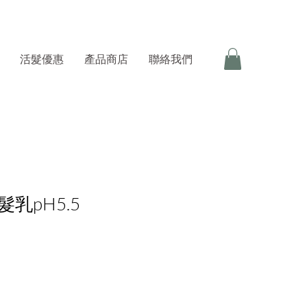
活髮優惠
產品商店
聯絡我們
乳pH5.5