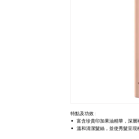
特點及功效
:
富含珍貴印加果油精華，深層
溫和清潔髮絲，並使秀髮呈現