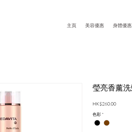
主頁
美容優惠
身體優惠
瑩亮香薰洗髮
價
HK$260.00
格
色彩
*