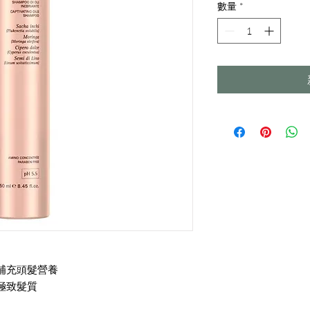
數量
*
補充頭髮營養
極致髮質